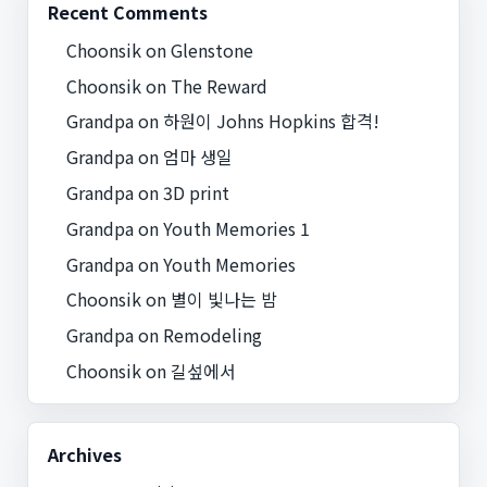
Recent Comments
Choonsik
on
Glenstone
Choonsik
on
The Reward
Grandpa
on
하원이 Johns Hopkins 합격!
Grandpa
on
엄마 생일
Grandpa
on
3D print
Grandpa
on
Youth Memories 1
Grandpa
on
Youth Memories
Choonsik
on
별이 빛나는 밤
Grandpa
on
Remodeling
Choonsik
on
길섶에서
Archives