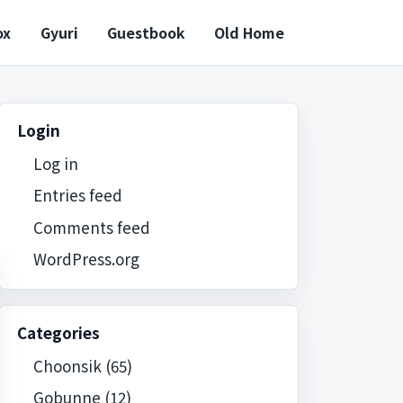
ox
Gyuri
Guestbook
Old Home
Login
Log in
Entries feed
Comments feed
WordPress.org
Categories
Choonsik
(65)
Gobunne
(12)