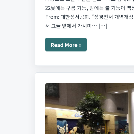
22낮에는 구름 기둥, 밤에는 불 기둥이 백성 
From: 대한성서공회. “성경전서 개역개정판 v
서 그들 앞에서 가시며… […]
불
Read More »
기
둥
과
구
름
기
둥