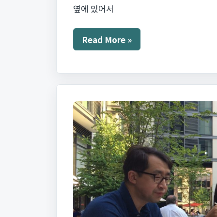
옆에 있어서
Universal
Read More »
Studio