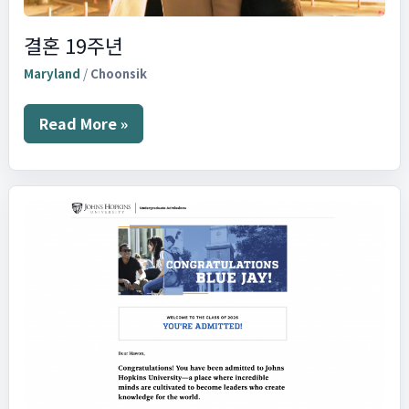
결혼 19주년
Maryland
/
Choonsik
결
Read More »
혼
19
주
년