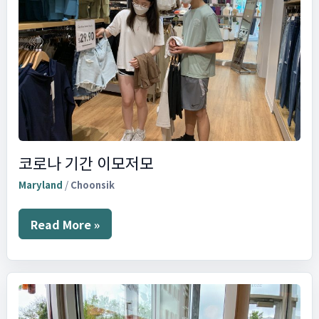
코로나 기간 이모저모
Maryland
/
Choonsik
코
Read More »
로
나
기
간
이
모
저
모