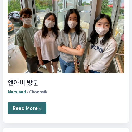
앤아버 방문
Maryland
/
Choonsik
앤
Read More »
아
버
방
문