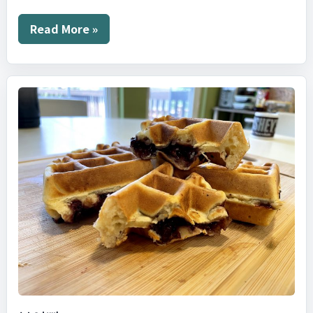
엄
Read More »
마
생
일