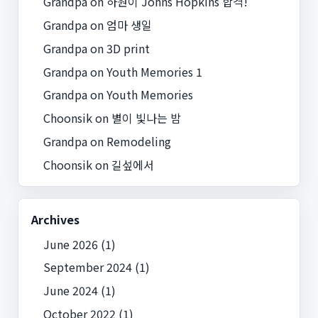
Grandpa
on
하원이 Johns Hopkins 합격!
Grandpa
on
엄마 생일
Grandpa
on
3D print
Grandpa
on
Youth Memories 1
Grandpa
on
Youth Memories
Choonsik
on
별이 빛나는 밤
Grandpa
on
Remodeling
Choonsik
on
길섶에서
Archives
June 2026
(1)
September 2024
(1)
June 2024
(1)
October 2022
(1)