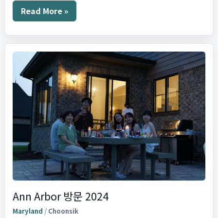
New
Read More »
York
Trip
Ann Arbor 방문 2024
Maryland
/
Choonsik