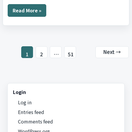
3D
Read More »
print
Next
→
1
2
…
51
Login
Log in
Entries feed
Comments feed
WordPress.org