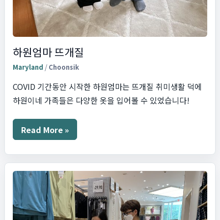
하원엄마 뜨개질
Maryland
/
Choonsik
COVID 기간동안 시작한 하원엄마는 뜨개질 취미생활 덕에
하원이네 가족들은 다양한 옷을 입어볼 수 있었습니다!
하
Read More »
원
엄
마
뜨
개
질