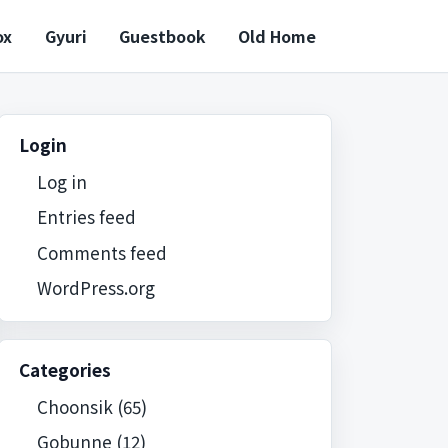
ox
Gyuri
Guestbook
Old Home
Login
Log in
Entries feed
Comments feed
WordPress.org
Categories
Choonsik
(65)
Gobunne
(12)