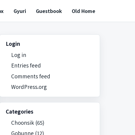
ox
Gyuri
Guestbook
Old Home
Login
Log in
Entries feed
Comments feed
WordPress.org
Categories
Choonsik
(65)
Gobunne
(12)