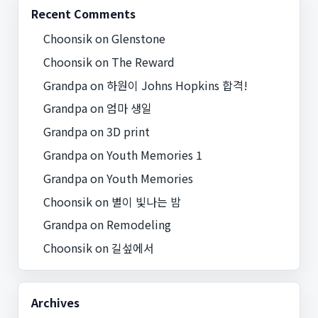
Recent Comments
Choonsik
on
Glenstone
Choonsik
on
The Reward
Grandpa
on
하원이 Johns Hopkins 합격!
Grandpa
on
엄마 생일
Grandpa
on
3D print
Grandpa
on
Youth Memories 1
Grandpa
on
Youth Memories
Choonsik
on
별이 빛나는 밤
Grandpa
on
Remodeling
Choonsik
on
길섶에서
Archives