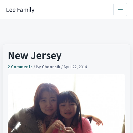
Skip
Lee Family
to
content
New Jersey
2 Comments
/ By
Choonsik
/
April 22, 2014